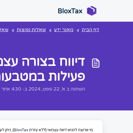
דילוג לתוכן הראשי
BloxTax
דף הבית
מאגר ידע
שאלות נפוצות
שאלות נפוצות על מי
פעילות במטבעות 
השתנה ב א', 22 ספט, 2024 ב- 4:30 אחר הצהריים
מי שרוצה להגיש דיווח עצמאי (ללא עזרת
BloxTax
), ניתן ל